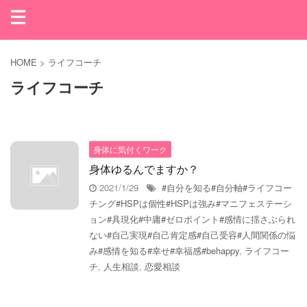
HOME
>
ライフコーチ
ライフコーチ
身体に気付くワーク
身体ゆるんでますか？
2021/1/29
#自分を知る#自分軸#ライフコー
チング#HSPは個性#HSPは強み#マニフェステーシ
ョン#具現化#中庸#ゼロポイント#感情に揺さぶられ
ない#自己実現#自己肯定感#自己受容#人間関係の悩
み#感情を知る#幸せ#幸福感#behappy
,
ライフコー
チ
,
人生相談
,
恋愛相談